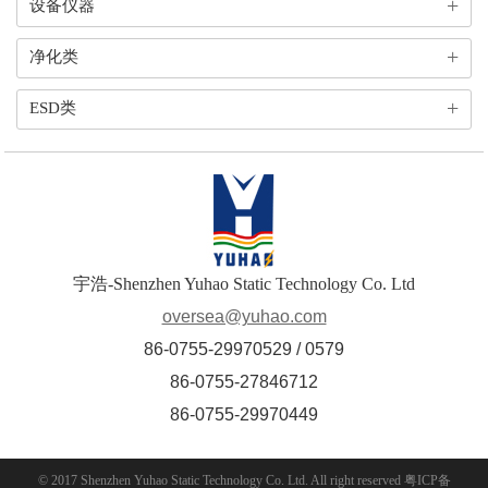
+
设备仪器
+
净化类
+
ESD类
宇浩-Shenzhen Yuhao Static Technology Co. Ltd
oversea@yuhao.com
86-0755-29970529 / 0579
86-0755-27846712
86-0755-29970449
© 2017 Shenzhen Yuhao Static Technology Co. Ltd. All right reserved
粤ICP备